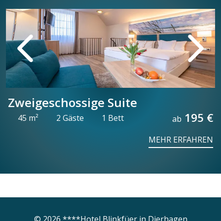
Bildslider, der automatisch bzw. durch Klick auf links/rechts 
Zweigeschossige Suite
195 €
45 m²
2 Gäste
1 Bett
ab
MEHR ERFAHREN
© 2026 ****Hotel Blinkfüer in Dierhagen