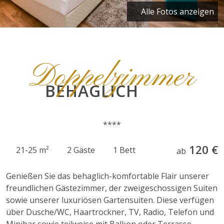
Alle Fotos anzeigen
Doppelzimmer
BEHAGLICH
120 €
21-25 m²
2 Gäste
1 Bett
ab
Genießen Sie das behaglich-komfortable Flair unserer
freundlichen Gästezimmer, der zweigeschossigen Suiten
sowie unserer luxuriösen Gartensuiten. Diese verfügen
über Dusche/WC, Haartrockner, TV, Radio, Telefon und