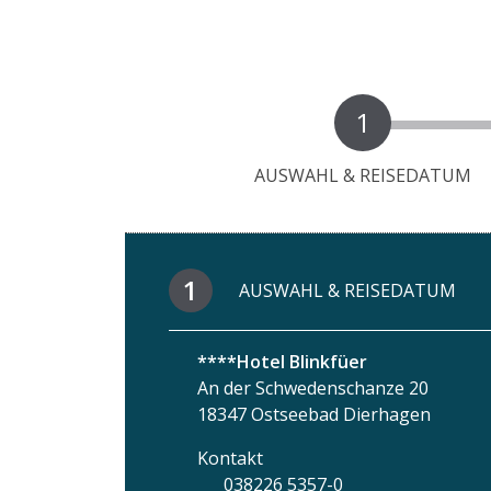
1
AUSWAHL & REISEDATUM
1
AUSWAHL & REISEDATUM
****Hotel Blinkfüer
An der Schwedenschanze 20
18347 Ostseebad Dierhagen
Kontakt
038226 5357-0